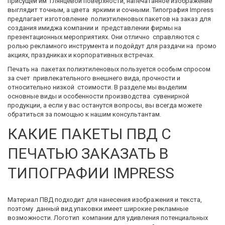
присущей им  глянцевой поверхности, напечатанное изображение 
выглядит точным, а цвета  яркими и сочными. Типография Impress 
предлагает изготовление  полиэтиленовых пакетов на заказ для 
создания имиджа компании и  представлении фирмы на 
презентационных мероприятиях. Они отлично  справляются с 
ролью рекламного инструмента и подойдут для раздачи на  промо 
акциях, праздниках и корпоративных встречах. 
Печать на  пакетах полиэтиленовых пользуется особым спросом 
за счет  привлекательного внешнего вида, прочности и 
относительно низкой  стоимости. В разделе мы выделим 
основные виды и особенности производства  сувенирной 
продукции, а если у вас останутся вопросы, вы всегда можете  
обратиться за помощью к нашим консультантам.
КАКИЕ ПАКЕТЫ ПВД С 
ПЕЧАТЬЮ ЗАКАЗАТЬ В 
ТИПОГРАФИИ IMPRESS
Материал ПВД подходит для нанесения изображения и текста, 
поэтому  данный вид упаковки имеет широкие рекламные 
возможности. Логотип  компании для удивления потенциальных 