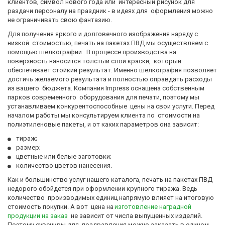
клиентов, символ нового года или  интересный рисунок для 
раздачи персоналу на праздник - в идеях для  оформления можно 
не ограничивать свою фантазию.  
Для получения яркого и долговечного изображения наряду с 
низкой  стоимостью, печать на пакетах ПВД мы осуществляем с 
помощью шелкографии.  В процессе производства на 
поверхность наносится толстый слой краски,  который 
обеспечивает стойкий результат. Именно шелкография позволяет  
достичь желаемого результата и полностью оправдать расходы 
из вашего  бюджета. Компания Impress оснащена собственным 
парков современного  оборудования для печати, поэтому мы 
устанавливаем конкурентоспособные  цены на свои услуги. Перед 
началом работы мы консультируем клиента по  стоимости на 
полиэтиленовые пакеты, и от каких параметров она зависит:
тираж;
размер;
цветные или белые заготовки;
количество цветов нанесения.
Как и большинство услуг нашего каталога, печать на пакетах ПВД  
недорого обойдется при оформлении крупного тиража. Ведь 
количество  производимых единиц напрямую влияет на итоговую 
стоимость покупки. А вот  цена на 
изготовление наградной 
продукции на заказ
  не зависит от числа выпущенных изделий. 
Поэтому сувениры для  поздравления можно заказать в едином 