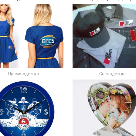
П
ромо-одежда
С
пецодежда