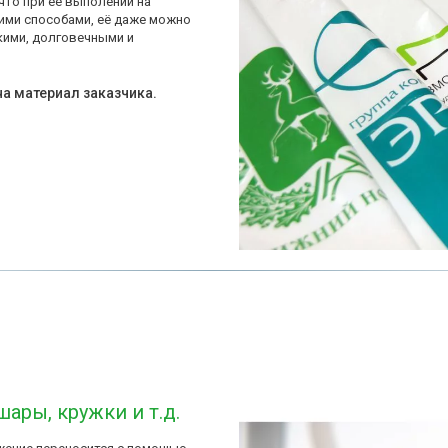
что при её выполении на 
ими способами, её даже можно 
ими, долговечными и 
а материал заказчика. 
 шары, 
кружки
 и т.д. 