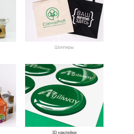
Ш
опперы
3D наклейки