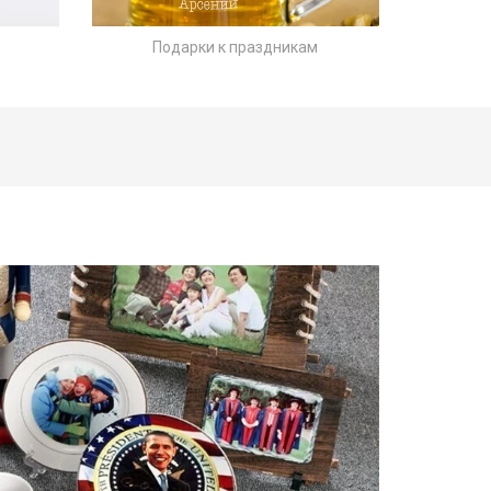
П
одарки к праздникам