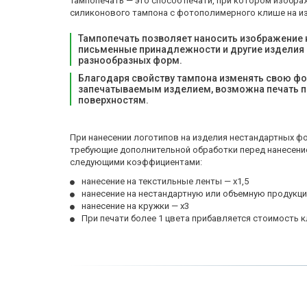
Тампопечать — это способ печати, при котором изобра
силиконового тампона с фотополимерного клише на из
Тампопечать позволяет наносить изображение н
письменные принадлежности и другие изделия и
разнообразных форм. 
Благодаря свойству тампона изменять свою фо
запечатываемым изделием, возможна печать п
поверхностям.
При нанесении логотипов на изделия нестандартных фо
требующие дополнительной обработки перед нанесение
следующими коэффициентами: 
нанесение на текстильные ленты — х1,5 
нанесение на нестандартную или объемную продукцию
нанесение на кружки — х3
При печати более 1 цвета прибавляется стоимость к