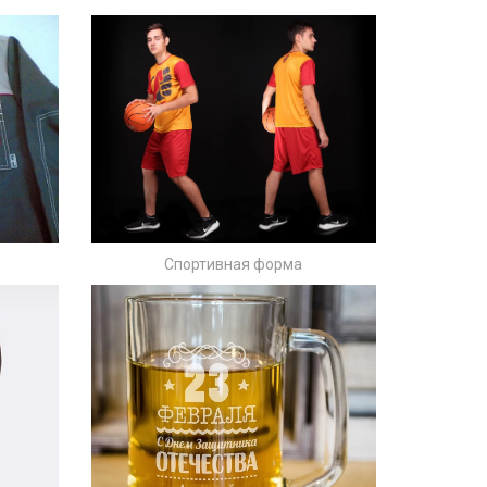
С
портивная форма