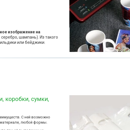
ое изображение на 
 серебро, шампань). Из такого 
ильдики или бейджики.
и
, 
коробки
, 
сумки
, 
имуществ. С ней возможно 
материале, любой формы. 