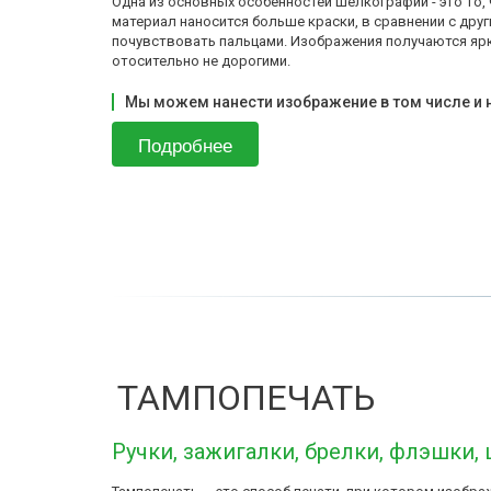
Одна из основных особенностей шелкографии - это то, 
материал наносится больше краски, в сравнении с друг
почувствовать пальцами. Изображения получаются ярк
отосительно не дорогими.
Мы можем нанести изображение в том числе и н
Подробнее
ТАМПОПЕЧАТЬ
Ручки
, 
зажигалки
, 
брелки
, 
флэшки
,