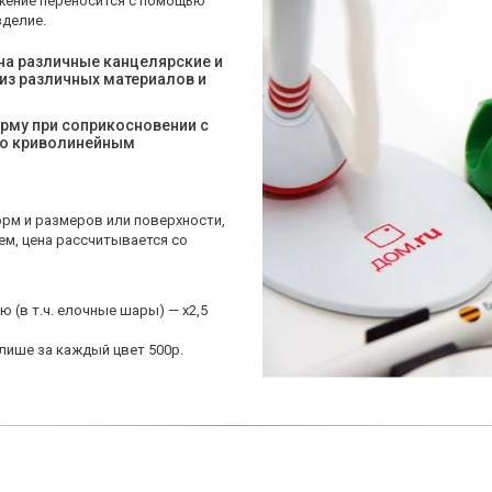
жение переносится с помощью 
делие. 
а различные канцелярские и 
з различных материалов и 
рму при соприкосновении с 
о криволинейным 
рм и размеров или поверхности, 
м, цена рассчитывается со 
 (в т.ч. елочные шары) — х2,5 
лише за каждый цвет 500р.