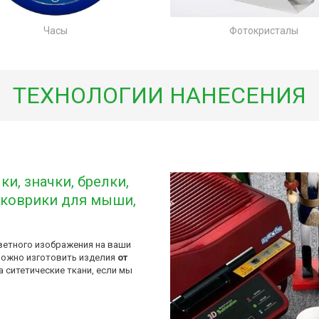
Ф
отокристалы
Ч
асы
ТЕХНОЛОГИИ НАНЕСЕНИЯ
лки
, 
значки
, 
брелки
, 
, коврики для мыши, 
ветного изображения на ваши 
можно изготовить изделия 
от 
 ситетические ткани, если мы 